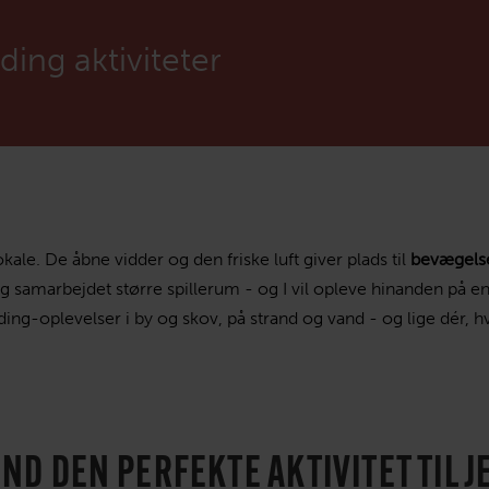
parring?
Konsulenter
Certificeringe
e mere?
Medarbejdere
Er placeringen
ing aktiviteter
00 77
zone.dk
00 77
Mød teamet
Mød teamet
Møde og konfer
zone.dk
le. De åbne vidder og den friske luft giver plads til
bevægelse
og samarbejdet større spillerum - og I vil opleve hinanden på e
ing-oplevelser i by og skov, på strand og vand - og lige dér, 
IND DEN PERFEKTE AKTIVITET TIL J