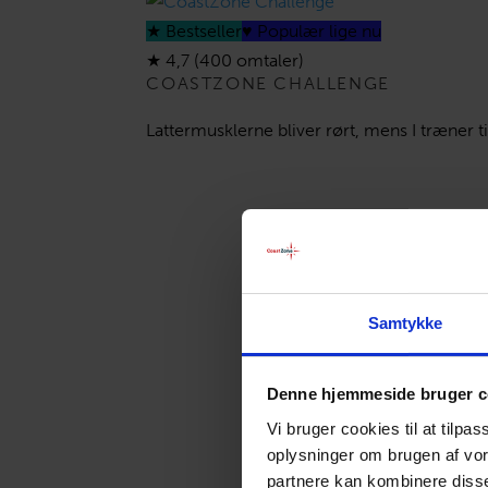
★ Bestseller
♥ Populær lige nu
★
4,7 (400 omtaler)
COASTZONE CHALLENGE
Lattermusklerne bliver rørt, mens I træner 
Samtykke
Denne hjemmeside bruger c
Vi bruger cookies til at tilpa
oplysninger om brugen af vor
partnere kan kombinere disse