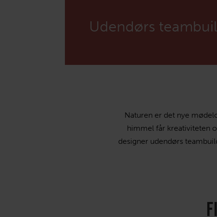
Søger du s
Vil du hør
Udendørs teambuild
+45 70 77 
info@coast
+45 70 77 
info@coast
Naturen er det nye mødeloka
himmel får kreativiteten 
designer udendørs teambuild
F