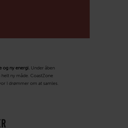
r
 vigtig?
encesteder
 og ny energi.
Under åben
n helt ny måde.
CoastZone
hvor I drømmer om at samles.
ER