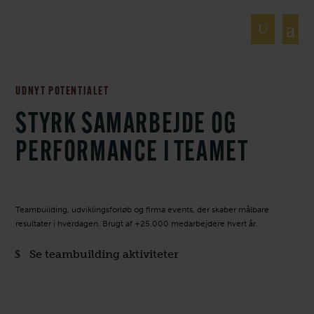
UDNYT POTENTIALET
TEAMBUILDING
EVENT+
UDVIKLING
OM OS
STYRK SAMARBEJDE OG
PERFORMANCE I TEAMET
Teambuilding, udviklingsforløb og firma events, der skaber målbare
resultater i hverdagen. Brugt af +25.000 medarbejdere hvert år.
Se teambuilding aktiviteter
Sommerfest
Løsninger
Medarbejdere
Kulturudvikling
Ledelsesudvikling
Årsafslutning
CoastZone Uddannelse
Se alle teambuilding arrangementer
Teamudvikling