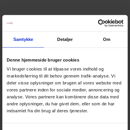
Samtykke
Detaljer
Om
Vi svarer inden for 20 minutter
Denne hjemmeside bruger cookies
Book med 48 timers varsel
Vi bruger cookies til at tilpasse vores indhold og
Team events i hele Danmark
markedsførring til dit behov gennem trafik-analyse. Vi
deler visse oplysninger om brugen af vores website med
vores partnere inden for sociale medier, annoncering og
analyse. Vores partnere kan kombinere disse data med
andre oplysninger, du har givet dem, eller som de har
indsamlet fra din brug af deres tjenester.