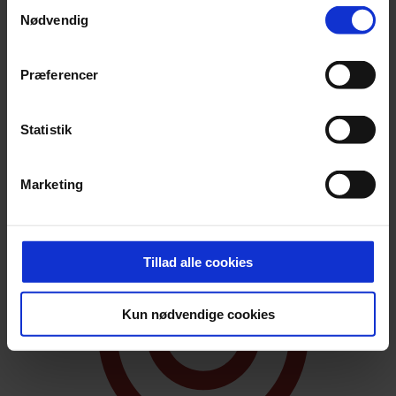
Samtykkevalg
Nødvendig
Præferencer
Statistik
★ Bestseller
♥ Populær lige nu
★
4,7 (400 omtaler)
COASTZONE CHALLENGE
Marketing
Lattermusklerne bliver rørt, mens I træner tillid og teamwork
Tillad alle cookies
Kun nødvendige cookies